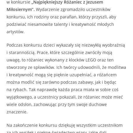
w konkursie
„Najpiękniejszy Różaniec z Jezusem
Miłosiernym”.
Wydarzenie zgromadziło uczestników
konkursu, ich rodziny oraz parafian, którzy przyszli, aby
podziwiać niesamowite talenty i kreatywność młodych
artystów.
Podczas konkursu dzieci wykazały się niezwykłą wyobraźnią
i starannością. Prace, które szczególnie zwróciły moją
uwagę, to różaniec wykonany z klocków LEGO oraz ten
stworzony ze spławików. Ich twórcy udowodnili, że modlitwa
i kreatywność mogą się pięknie uzupełniać, a różańcem
można modlić się zarówno podczas zabawy, jak i będąc
na rybach. Tak naprawdę każda praca miała w sobie coś
wyjątkowego, a uczestnicy pokazali, że różaniec może mieć
wiele odsłon, zachowując przy tym swoje duchowe
znaczenie.
Na zakończenie konkursu dziękuję wszystkim uczestnikom
za ich wysiłek i piękne świadectwo wiary, jakie dali